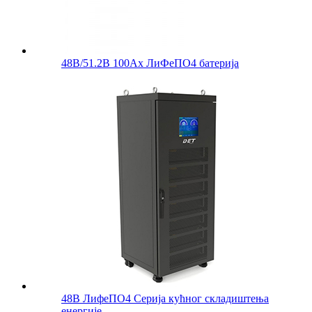
48В/51.2В 100Ах ЛиФеПО4 батерија
48В ЛифеПО4 Серија кућног складиштења
енергије