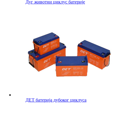
Дуг животни циклус батерије
ДЕТ батерија дубоког циклуса