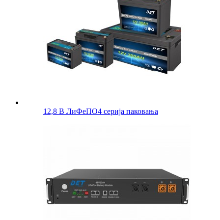
12,8 В ЛиФеПО4 серија паковања