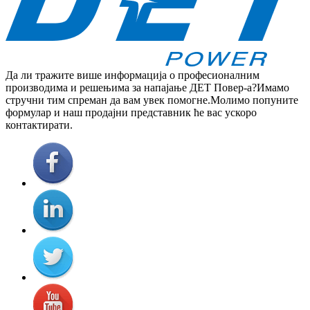
Да ли тражите више информација о професионалним
производима и решењима за напајање ДЕТ Повер-а?Имамо
стручни тим спреман да вам увек помогне.Молимо попуните
формулар и наш продајни представник ће вас ускоро
контактирати.