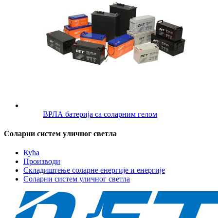
ВРЛА батерија са соларним гелом
Соларни систем уличног светла
Кућа
Производи
Складиштење соларне енергије и енергије
Соларни систем уличног светла