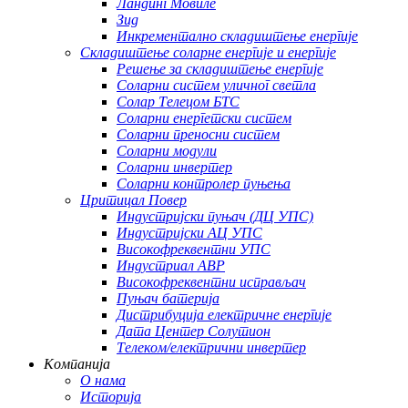
Ландинг Мовиле
Зид
Инкрементално складиштење енергије
Складиштење соларне енергије и енергије
Решење за складиштење енергије
Соларни систем уличног светла
Солар Телецом БТС
Соларни енергетски систем
Соларни преносни систем
Соларни модули
Соларни инвертер
Соларни контролер пуњења
Цритицал Повер
Индустријски пуњач (ДЦ УПС)
Индустријски АЦ УПС
Високофреквентни УПС
Индустриал АВР
Високофреквентни исправљач
Пуњач батерија
Дистрибуција електричне енергије
Дата Центер Солутион
Телеком/електрични инвертер
Компанија
О нама
Историја