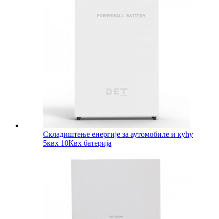
Складиштење енергије за аутомобиле и кућу
5квх 10Квх батерија