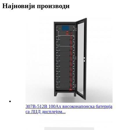
Најновији производи
307В-512В 100Ах високонапонска батерија
са ЛЦД дисплејом...