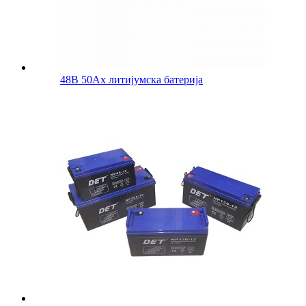
48В 50Ах литијумска батерија