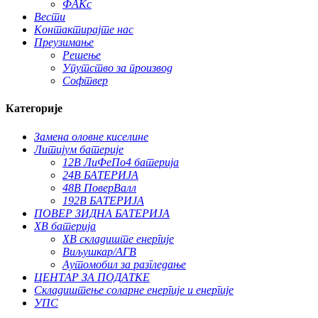
ФАКс
Вести
Контактирајте нас
Преузимање
Решење
Упутство за производ
Софтвер
Категорије
Замена оловне киселине
Литијум батерије
12В ЛиФеПо4 батерија
24В БАТЕРИЈА
48В ПоверВалл
192В БАТЕРИЈА
ПОВЕР ЗИДНА БАТЕРИЈА
ХВ батерија
ХВ складиште енергије
Виљушкар/АГВ
Аутомобил за разгледање
ЦЕНТАР ЗА ПОДАТКЕ
Складиштење соларне енергије и енергије
УПС