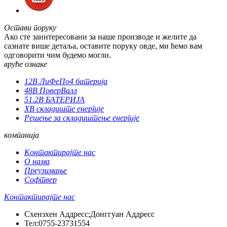
Остави поруку
Ако сте заинтересовани за наше производе и желите да
сазнате више детаља, оставите поруку овде, ми ћемо вам
одговорити чим будемо могли.
вруће ознаке
12В ЛиФеПо4 батерија
48В ПоверВалл
51.2В БАТЕРИЈА
ХВ складиште енергије
Решење за складиштење енергије
компанија
Контактирајте нас
О нама
Преузимање
Софтвер
Контактирајте нас
Схензхен Аддресс;Донггуан Аддресс
Тел:
0755-23731554