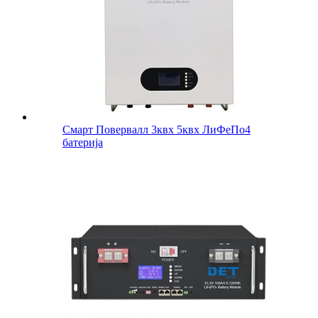
Смарт Повервалл 3квх 5квх ЛиФеПо4
батерија