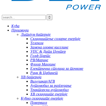
Кућа
Производи
Литијум батерије
Складиштење соларне енергије
Телеком
Замена оловне киселине
УПС & Дата Центер
Голф Цартс
РВ/Марине
Флоор Мацхине
Електрична столица за точкове
Рацк & Цабинет
ХВ батерија
Виљушкар/АГВ
Аутомобил за разгледање
Тракторски аутомобил
ХВ складиште енергије
Кућно складиште енергије
Повервалл